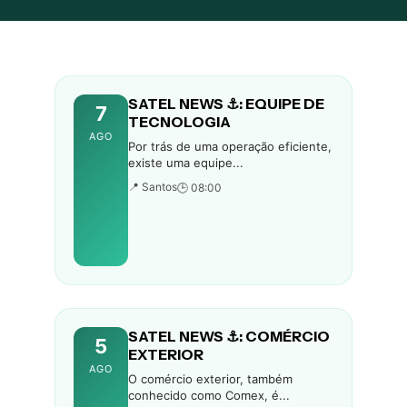
SATEL NEWS ⚓: EQUIPE DE
7
TECNOLOGIA
AGO
Por trás de uma operação eficiente,
existe uma equipe...
📍 Santos
🕒 08:00
SATEL NEWS ⚓: COMÉRCIO
5
EXTERIOR
AGO
O comércio exterior, também
conhecido como Comex, é...