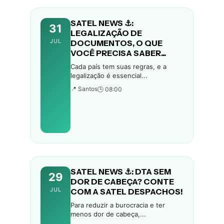
SATEL NEWS ⚓:
31
LEGALIZAÇÃO DE
JUL
DOCUMENTOS, O QUE
VOCÊ PRECISA SABER...
Cada país tem suas regras, e a
legalização é essencial...
📍 Santos
🕒 08:00
SATEL NEWS ⚓: DTA SEM
29
DOR DE CABEÇA? CONTE
JUL
COM A SATEL DESPACHOS!
Para reduzir a burocracia e ter
menos dor de cabeça,...