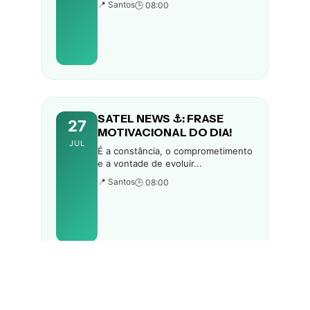
📍 Santos
🕒 08:00
SATEL NEWS ⚓: FRASE
27
MOTIVACIONAL DO DIA!
JUL
É a constância, o comprometimento
e a vontade de evoluir...
📍 Santos
🕒 08:00
SATEL NEWS ⚓: FESTA
25
JULINA SATEL 🌽🎉